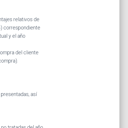
tajes relativos de
s) correspondiente
ual y el año
ompra del cliente
compra).
 presentadas, así
no tratadas del año