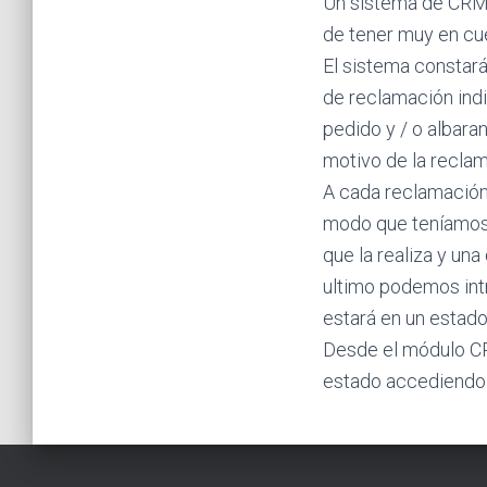
Un sistema de CRM h
de tener muy en cu
El sistema constará
de reclamación indi
pedido y / o albara
motivo de la reclam
A cada reclamación,
modo que teníamos 
que la realiza y una
ultimo podemos intr
estará en un estado
Desde el módulo CR
estado accediendo 